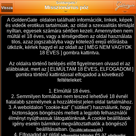
Goldengate /
Misszionárius póz
Vissza
A GoldenGate oldalon található információk, linkek, képek
∧
Amatőr sorozatok
és videók erotikus tartalmúak, az oldal a szexualitás témáját
nyíltan, egyesek számára sértően kezeli. Amennyiben nem
2026. 04. 25.
2026. 03. 06.
2025. 12. 24.
múltál el 18 éves, vagy a térségedben az oldal használata
tilos, azaz jogszabályba vagy kötelező erejű előírásba
ütközik, kérlek hagyd el az oldalt az [ MÉG NEM VAGYOK
18 ÉVES ] gombra kattintva.
Az oldalra történő belépés előtt figyelmesen olvasd el az
alábbiakat, mert az [ ELMÚLTAM 18 ÉVES, ELFOGADOM ]
Kedvencünk
Ruha nélkül
Pár kép, reméljük
tetszik
gombra történő kattintással elfogadod a következő
20 kép
16 kép
14 kép
feltételeket:
Összes (644 db) >>>
1. Elmúltál 18 éves.
2. Semmilyen formában nem teszed lehetővé 18 évnél
∧
Amatőr videók
fiatalabb személynek a hozzáférést jelen oldal tartalmához.
3. A weboldalon "cookie-kat" ("sütiket") használunk, hogy
2026. 08. 03.
2026. 07. 29.
2026. 07. 24.
biztonságos böngészés mellett a legjobb felhasználói
élményt nyújthassuk látogatóinknak. A cookie beállítások
igény esetén bármikor megváltoztathatók a böngésző
beállításaiban. (
)
További információk
4. Elfogadod az oldal
és az
felhasználási feltételeit
adatkezelési