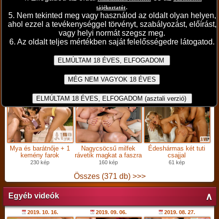
.
tájékoztatót
5. Nem tekinted meg vagy használod az oldalt olyan helyen,
Házhoz jött a “kurva”!
mélyre hatóan
Balatoni kikapcsolodás
ahol ezzel a tevékenységgel törvényt, szabályozást, előírást,
Szakadt a bugyi, a
5:20 perc
0:28 perc
combfix…
vagy helyi normát szegsz meg.
8:28 perc
6. Az oldalt teljes mértékben saját felelősségedre látogatod.
Összes (724 db) >>>
∧
Profi sorozatok
2026. 07. 03.
2026. 05. 22.
2026. 05. 13.
Mya és barátnője + 1
Nagycsöcsű milfek
Édeshármas két tuti
kemény farok
rávetik magkat a faszra
csajjal
230 kép
160 kép
61 kép
Összes (371 db) >>>
∧
Egyéb videók
2019. 10. 16.
2019. 09. 06.
2019. 08. 27.