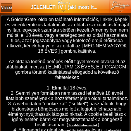
Fórum /
JELENLÉTI ÍV ! (aki most itt van, ugorjon be 1 percre!:-)
Vissza
A GoldenGate oldalon található információk, linkek, képek
Szólj hozzá te is!
és videók erotikus tartalmúak, az oldal a szexualitás témáját
nyíltan, egyesek számára sértően kezeli. Amennyiben nem
múltál el 18 éves, vagy a térségedben az oldal használata
tilos, azaz jogszabályba vagy kötelező erejű előírásba
ütközik, kérlek hagyd el az oldalt az [ MÉG NEM VAGYOK
18 ÉVES ] gombra kattintva.
A téma leírása
Az oldalra történő belépés előtt figyelmesen olvasd el az
alábbiakat, mert az [ ELMÚLTAM 18 ÉVES, ELFOGADOM ]
JELENLÉTI ÍV !
Egy vigyorjelet ha erre jártok, hogy ne érezzem egyedül magam a sok
gombra történő kattintással elfogadod a következő
hozzászólással és képpel!
feltételeket:
(pontgyűjtögető topic, de 1 nap max. 1 bejelentkezéssel!)
1. Elmúltál 18 éves.
Az eddigi hozzászólások
2. Semmilyen formában nem teszed lehetővé 18 évnél
fiatalabb személynek a hozzáférést jelen oldal tartalmához.
43444
ma 05:55
#
szepi1980
3. A weboldalon "cookie-kat" ("sütiket") használunk, hogy
biztonságos böngészés mellett a legjobb felhasználói
élményt nyújthassuk látogatóinknak. A cookie beállítások
igény esetén bármikor megváltoztathatók a böngésző
43443
ma 00:29
#
geza36
beállításaiban. (
)
További információk
4. Elfogadod az oldal
és az
felhasználási feltételeit
adatkezelési