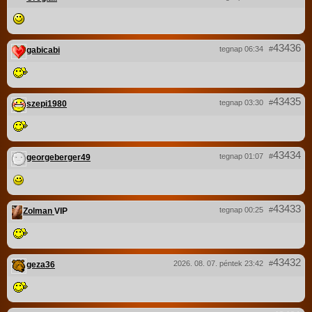
43436
tegnap 06:34
#
gabicabi
43435
tegnap 03:30
#
szepi1980
43434
tegnap 01:07
#
georgeberger49
43433
tegnap 00:25
#
Zolman
VIP
43432
2026. 08. 07. péntek 23:42
#
geza36