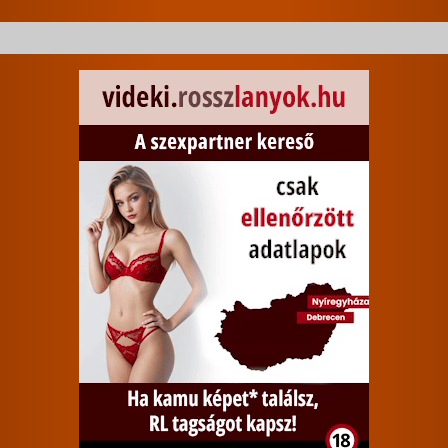
póz
kanál póz
lovagló pozíció
háttal lovagló pozicíó