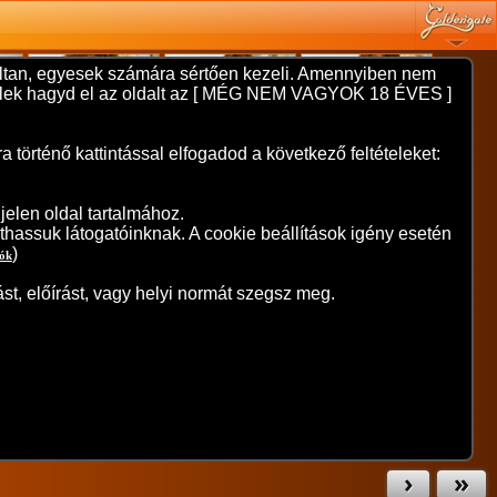
nyíltan, egyesek számára sértően kezeli. Amennyiben nem
 kérlek hagyd el az oldalt az [ MÉG NEM VAGYOK 18 ÉVES ]
örténő kattintással elfogadod a következő feltételeket:
elen oldal tartalmához.
thassuk látogatóinknak. A cookie beállítások igény esetén
)
iók
st, előírást, vagy helyi normát szegsz meg.
›
»