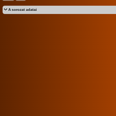
A sorozat adatai
2026. március 27.
A sorozat kategóriái:
hardcore
fekete szereplő
testre élvezés
orál
párok
kutya 
Értékeld a sorozatot:
4.76/5 (33db)