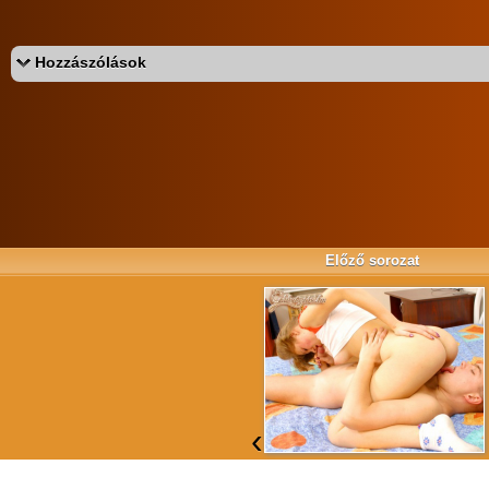
Hozzászólások
Az eddigi hozzászólások:
«
‹
Előző sorozat
‹