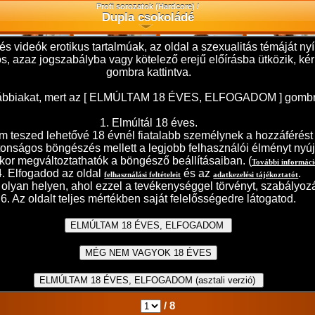
Profi sorozatok (Hardcore) /
Dupla csokoládé
és videók erotikus tartalmúak, az oldal a szexualitás témáját 
ilos, azaz jogszabályba vagy kötelező erejű előírásba ütközik,
gombra kattintva.
 alábbiakat, mert az [ ELMÚLTAM 18 ÉVES, ELFOGADOM ] gombra t
1. Elmúltál 18 éves.
teszed lehetővé 18 évnél fiatalabb személynek a hozzáférést j
ztonságos böngészés mellett a legjobb felhasználói élményt nyúj
kor megváltoztathatók a böngésző beállításaiban. (
További informác
4. Elfogadod az oldal
és az
.
felhasználási feltételeit
adatkezelési tájékoztatót
olyan helyen, ahol ezzel a tevékenységgel törvényt, szabályozá
6. Az oldalt teljes mértékben saját felelősségedre látogatod.
/ 8