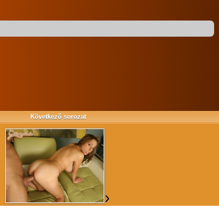
›
»
Következő sorozat
›