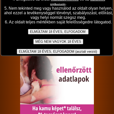
«
‹
›
»
/ 3
.
tájékoztatót
5. Nem tekinted meg vagy használod az oldalt olyan helyen,
ahol ezzel a tevékenységgel törvényt, szabályozást, előírást,
A sorozat adatai
vagy helyi normát szegsz meg.
2025. október 09.
6. Az oldalt teljes mértékben saját felelősségedre látogatod.
A sorozat kategóriái:
lányok
fazon pina
harisnyás
fehérneműs
puncis/maszti
Értékeld a sorozatot:
4.93/5 (58db)