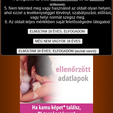
«
‹
›
»
/ 14
.
tájékoztatót
5. Nem tekinted meg vagy használod az oldalt olyan helyen,
ahol ezzel a tevékenységgel törvényt, szabályozást, előírást,
A sorozat adatai
vagy helyi normát szegsz meg.
2026. május 15.
6. Az oldalt teljes mértékben saját felelősségedre látogatod.
A sorozat kategóriái:
hardcore
kopasz pina
testre élvezés
orál
párok
kutya póz
lovagló pozíció
háttal lovagló pozicíó
Értékeld a sorozatot:
4.85/5 (27db)