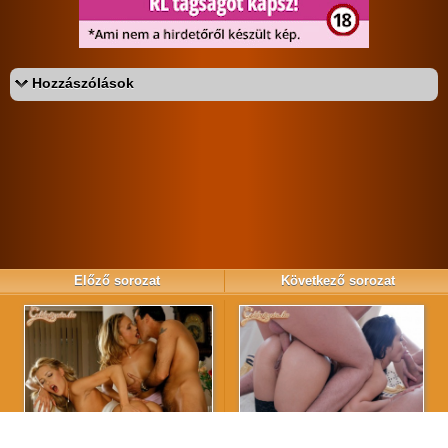
Hozzászólások
Az eddigi hozzászólások:
/ 1
«
‹
›
»
Előző sorozat
Következő sorozat
›
‹