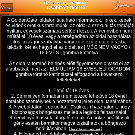
Profi sorozatok (Hardcore) /
Csábító titkárnő
Vissza
A GoldenGate oldalon található információk, linkek, képek
és videók erotikus tartalmúak, az oldal a szexualitás témáját
nyíltan, egyesek számára sértően kezeli. Amennyiben nem
múltál el 18 éves, vagy a térségedben az oldal használata
tilos, azaz jogszabályba vagy kötelező erejű előírásba
ütközik, kérlek hagyd el az oldalt az [ MÉG NEM VAGYOK
18 ÉVES ] gombra kattintva.
Az oldalra történő belépés előtt figyelmesen olvasd el az
alábbiakat, mert az [ ELMÚLTAM 18 ÉVES, ELFOGADOM ]
gombra történő kattintással elfogadod a következő
feltételeket:
1. Elmúltál 18 éves.
2. Semmilyen formában nem teszed lehetővé 18 évnél
fiatalabb személynek a hozzáférést jelen oldal tartalmához.
3. A weboldalon "cookie-kat" ("sütiket") használunk, hogy
biztonságos böngészés mellett a legjobb felhasználói
élményt nyújthassuk látogatóinknak. A cookie beállítások
igény esetén bármikor megváltoztathatók a böngésző
beállításaiban. (
)
További információk
4. Elfogadod az oldal
és az
felhasználási feltételeit
adatkezelési