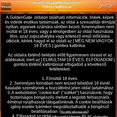
Amatőr sorozatok (Magyar lányok) /
Piros változat
Vissza
A GoldenGate oldalon található információk, linkek, képek
és videók erotikus tartalmúak, az oldal a szexualitás témáját
nyíltan, egyesek számára sértően kezeli. Amennyiben nem
múltál el 18 éves, vagy a térségedben az oldal használata
tilos, azaz jogszabályba vagy kötelező erejű előírásba
ütközik, kérlek hagyd el az oldalt az [ MÉG NEM VAGYOK
18 ÉVES ] gombra kattintva.
Az oldalra történő belépés előtt figyelmesen olvasd el az
alábbiakat, mert az [ ELMÚLTAM 18 ÉVES, ELFOGADOM ]
gombra történő kattintással elfogadod a következő
feltételeket:
1. Elmúltál 18 éves.
2. Semmilyen formában nem teszed lehetővé 18 évnél
fiatalabb személynek a hozzáférést jelen oldal tartalmához.
3. A weboldalon "cookie-kat" ("sütiket") használunk, hogy
biztonságos böngészés mellett a legjobb felhasználói
élményt nyújthassuk látogatóinknak. A cookie beállítások
A sorozat adatai
2025. május 30. 19:40
igény esetén bármikor megváltoztathatók a böngésző
beállításaiban. (
)
DpRolild
További információk
4. Elfogadod az oldal
és az
felhasználási feltételeit
adatkezelési