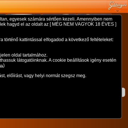
nyíltan, egyesek számára sértően kezeli. Amennyiben nem
 kérlek hagyd el az oldalt az [ MÉG NEM VAGYOK 18 ÉVES ]
örténő kattintással elfogadod a következő feltételeket:
elen oldal tartalmához.
thassuk látogatóinknak. A cookie beállítások igény esetén
)
iók
st, előírást, vagy helyi normát szegsz meg.