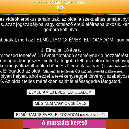
Amatőr sorozatok (Magyar lányok) /
kék
és videók erotikus tartalmúak, az oldal a szexualitás témáját 
ilos, azaz jogszabályba vagy kötelező erejű előírásba ütközik,
gombra kattintva.
 alábbiakat, mert az [ ELMÚLTAM 18 ÉVES, ELFOGADOM ] gombra t
1. Elmúltál 18 éves.
teszed lehetővé 18 évnél fiatalabb személynek a hozzáférést j
ztonságos böngészés mellett a legjobb felhasználói élményt nyúj
kor megváltoztathatók a böngésző beállításaiban. (
További informác
4. Elfogadod az oldal
és az
.
felhasználási feltételeit
adatkezelési tájékoztatót
olyan helyen, ahol ezzel a tevékenységgel törvényt, szabályozá
6. Az oldalt teljes mértékben saját felelősségedre látogatod.