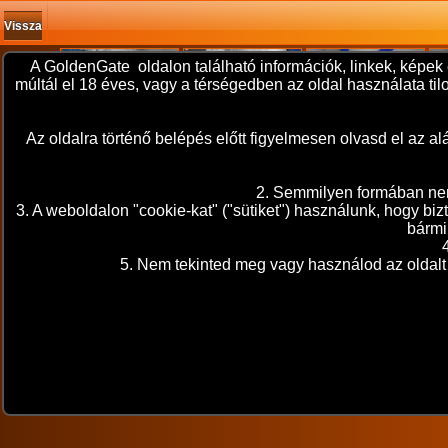
Vissza
A GoldenGate oldalon található információk, linkek, képek 
múltál el 18 éves, vagy a térségedben az oldal használata t
Az oldalra történő belépés előtt figyelmesen olvasd el az
2. Semmilyen formában nem 
3. A weboldalon "cookie-kat" ("sütiket") használunk, hogy bi
bármi
5. Nem tekinted meg vagy használod az oldalt 
A sorozat adatai
2025. november 13. 20:14
kétférfiegyfeleség
"kékben "
A sorozat kategóriái: