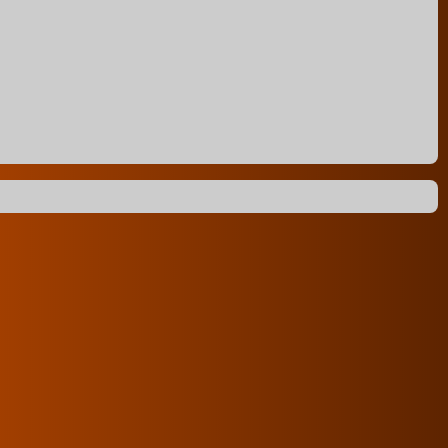
37
2026. 01. 17. szombat 22:32
#
36
2026. 01. 14. szerda 12:17
#
35
2026. 01. 10. szombat 16:35
#