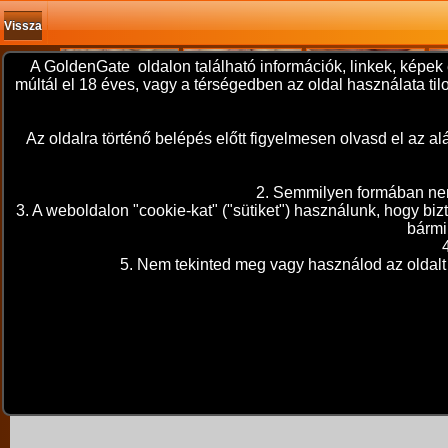
Vissza
A GoldenGate oldalon található információk, linkek, képek 
múltál el 18 éves, vagy a térségedben az oldal használata t
Az oldalra történő belépés előtt figyelmesen olvasd el az
2. Semmilyen formában nem 
3. A weboldalon "cookie-kat" ("sütiket") használunk, hogy bi
bármi
5. Nem tekinted meg vagy használod az oldalt 
A sorozat adatai
2026. január 08. 15:31
Ertib
GG Live magyar ÉLŐ chat!
"Tetszik amit láttok? "
A sorozat kategóriái: