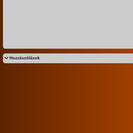
magyar lányok
lányok
puncis/maszti
Értékeld a sorozatot:
4.61/5 (454db)
Hozzászólások
Az eddigi hozzászólások:
nemajótündér
Nagyon tetszik
voluman
Naná
mr.nobody
tetszik