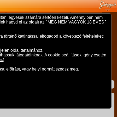
nyíltan, egyesek számára sértően kezeli. Amennyiben nem
 kérlek hagyd el az oldalt az [ MÉG NEM VAGYOK 18 ÉVES ]
örténő kattintással elfogadod a következő feltételeket:
elen oldal tartalmához.
thassuk látogatóinknak. A cookie beállítások igény esetén
)
iók
st, előírást, vagy helyi normát szegsz meg.