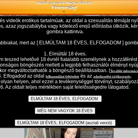
Amatőr sorozatok (Magyar lányok) /
Finomság!
és videók erotikus tartalmúak, az oldal a szexualitás témáját 
ilos, azaz jogszabályba vagy kötelező erejű előírásba ütközik,
gombra kattintva.
 alábbiakat, mert az [ ELMÚLTAM 18 ÉVES, ELFOGADOM ] gombra t
1. Elmúltál 18 éves.
teszed lehetővé 18 évnél fiatalabb személynek a hozzáférést j
ztonságos böngészés mellett a legjobb felhasználói élményt nyúj
kor megváltoztathatók a böngésző beállításaiban. (
További informác
4. Elfogadod az oldal
és az
.
felhasználási feltételeit
adatkezelési tájékoztatót
olyan helyen, ahol ezzel a tevékenységgel törvényt, szabályozá
6. Az oldalt teljes mértékben saját felelősségedre látogatod.