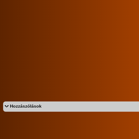
magyar párok
párok
hardcore
Értékeld a sorozatot:
4.73/5 (282db)
Hozzászólások
Az eddigi hozzászólások:
feketekandur
VIP
Fantasztikus keblek!