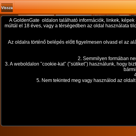
Vissza
A GoldenGate oldalon található információk, linkek, képek 
múltál el 18 éves, vagy a térségedben az oldal használata t
Az oldalra történő belépés előtt figyelmesen olvasd el az
2. Semmilyen formában nem 
3. A weboldalon "cookie-kat" ("sütiket") használunk, hogy bi
bármi
5. Nem tekinted meg vagy használod az oldalt 
A sorozat adatai
2026. július 05. 13:40
Vppár
"Feleségemet egy kis huncutkodáson kaptam. Természetesen egyből a s
A sorozat kategóriái: