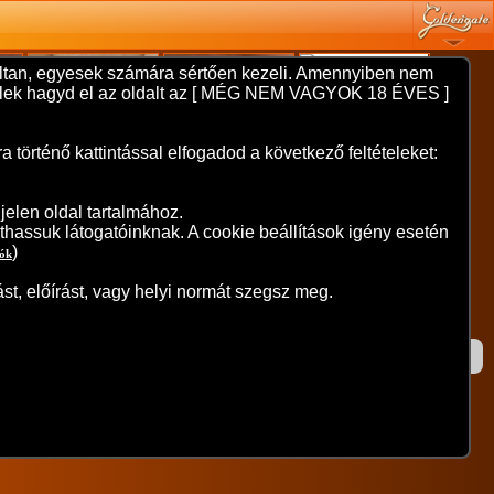
nyíltan, egyesek számára sértően kezeli. Amennyiben nem
 kérlek hagyd el az oldalt az [ MÉG NEM VAGYOK 18 ÉVES ]
örténő kattintással elfogadod a következő feltételeket:
elen oldal tartalmához.
thassuk látogatóinknak. A cookie beállítások igény esetén
)
iók
st, előírást, vagy helyi normát szegsz meg.