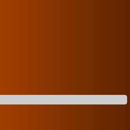
13
2026. 07. 21. kedd 07:47
#