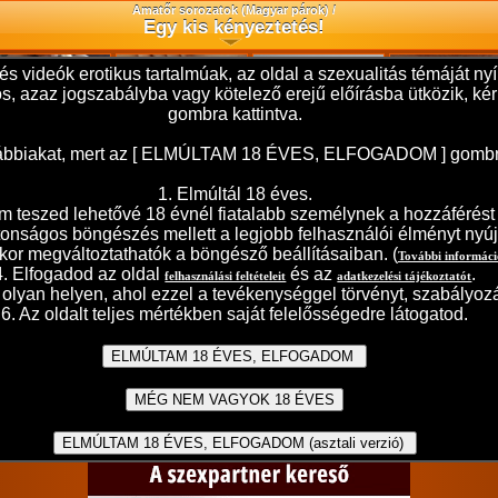
Amatőr sorozatok (Magyar párok) /
Egy kis kényeztetés!
és videók erotikus tartalmúak, az oldal a szexualitás témáját 
ilos, azaz jogszabályba vagy kötelező erejű előírásba ütközik,
gombra kattintva.
 alábbiakat, mert az [ ELMÚLTAM 18 ÉVES, ELFOGADOM ] gombra t
1. Elmúltál 18 éves.
teszed lehetővé 18 évnél fiatalabb személynek a hozzáférést j
ztonságos böngészés mellett a legjobb felhasználói élményt nyúj
kor megváltoztathatók a böngésző beállításaiban. (
További informác
4. Elfogadod az oldal
és az
.
felhasználási feltételeit
adatkezelési tájékoztatót
olyan helyen, ahol ezzel a tevékenységgel törvényt, szabályozá
6. Az oldalt teljes mértékben saját felelősségedre látogatod.
egítségére siettem. Ti mit csináltatok volna vele?"