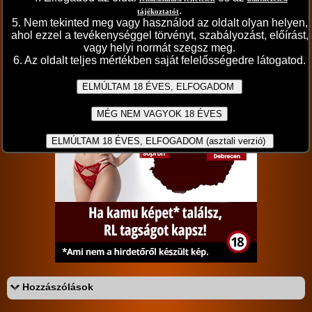
.
tájékoztatót
"pirosban bővebben ..."
5. Nem tekinted meg vagy használod az oldalt olyan helyen,
ahol ezzel a tevékenységgel törvényt, szabályozást, előírást,
A sorozat kategóriái:
vagy helyi normát szegsz meg.
6. Az oldalt teljes mértékben saját felelősségedre látogatod.
magyar párok
párok
hardcore
Értékeld a sorozatot:
4.54/5 (306db)
Hozzászólások
Az eddigi hozzászólások: