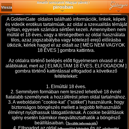
Amatőr sorozatok (Magyar párok) /
pirosban
Vissza
A GoldenGate oldalon található információk, linkek, képek
és videók erotikus tartalmúak, az oldal a szexualitás témáját
nyíltan, egyesek számára sértően kezeli. Amennyiben nem
múltál el 18 éves, vagy a térségedben az oldal használata
tilos, azaz jogszabályba vagy kötelező erejű előírásba
ütközik, kérlek hagyd el az oldalt az [ MÉG NEM VAGYOK
18 ÉVES ] gombra kattintva.
Az oldalra történő belépés előtt figyelmesen olvasd el az
alábbiakat, mert az [ ELMÚLTAM 18 ÉVES, ELFOGADOM ]
gombra történő kattintással elfogadod a következő
feltételeket:
1. Elmúltál 18 éves.
2. Semmilyen formában nem teszed lehetővé 18 évnél
fiatalabb személynek a hozzáférést jelen oldal tartalmához.
3. A weboldalon "cookie-kat" ("sütiket") használunk, hogy
biztonságos böngészés mellett a legjobb felhasználói
élményt nyújthassuk látogatóinknak. A cookie beállítások
A sorozat adatai
2026. július 07. 06:14
igény esetén bármikor megváltoztathatók a böngésző
beállításaiban. (
)
kétférfiegyfeleség
További információk
4. Elfogadod az oldal
és az
felhasználási feltételeit
adatkezelési