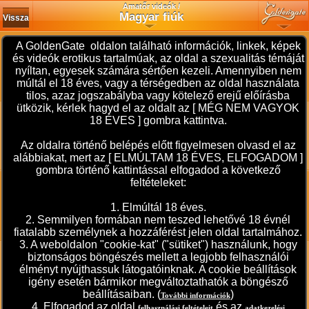
Amatőr videók /
Magyar fiúk
Vissza
A GoldenGate oldalon található információk, linkek, képek
HWboy: Élvhajhászat szólóban
és videók erotikus tartalmúak, az oldal a szexualitás témáját
Az októberi hónapot egy újabb faszveréssel búcsúztattam.Lányok, párok észrevételeit várom.A cívisvárosból főként.
Hossz: 2:44 perc - 2009. október 31.
nyíltan, egyesek számára sértően kezeli. Amennyiben nem
Cimkék: magyar fiúk , fiúk
múltál el 18 éves, vagy a térségedben az oldal használata
tilos, azaz jogszabályba vagy kötelező erejű előírásba
ütközik, kérlek hagyd el az oldalt az [ MÉG NEM VAGYOK
flörtölök: Maszti
18 ÉVES ] gombra kattintva.
...finis...
Hossz: 1:01 perc - 2009. október 31.
Az oldalra történő belépés előtt figyelmesen olvasd el az
Cimkék: magyar fiúk , fiúk
alábbiakat, mert az [ ELMÚLTAM 18 ÉVES, ELFOGADOM ]
gombra történő kattintással elfogadod a következő
feltételeket:
izone: Rövid részlet az élvezetből
Hajdú-Bihari vagy közeli lányok/párok jelentkezését várom szeretettel :)
1. Elmúltál 18 éves.
Hossz: 3:18 perc - 2009. október 30.
2. Semmilyen formában nem teszed lehetővé 18 évnél
Cimkék: magyar fiúk , fiúk
fiatalabb személynek a hozzáférést jelen oldal tartalmához.
3. A weboldalon "cookie-kat" ("sütiket") használunk, hogy
skandargrun: unaloműzés2
biztonságos böngészés mellett a legjobb felhasználói
hölgyek véleményét várom továbbra is És partnert keresek a párok videokategoriához
élményt nyújthassuk látogatóinknak. A cookie beállítások
Hossz: 0:30 perc - 2009. október 25.
igény esetén bármikor megváltoztathatók a böngésző
Cimkék: magyar fiúk , fiúk
beállításaiban. (
)
További információk
4. Elfogadod az oldal
és az
felhasználási feltételeit
adatkezelési