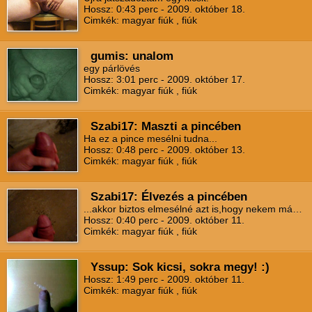
Hossz: 0:43 perc - 2009. október 18.
Cimkék: magyar fiúk , fiúk
gumis: unalom
egy párlövés
Hossz: 3:01 perc - 2009. október 17.
Cimkék: magyar fiúk , fiúk
Szabi17: Maszti a pincében
Ha ez a pince mesélni tudna...
Hossz: 0:48 perc - 2009. október 13.
Cimkék: magyar fiúk , fiúk
Szabi17: Élvezés a pincében
...akkor biztos elmesélné azt is,hogy nekem már ugyanitt volt több ilyesfajta élményem,csak ott az anyag nem a földön,hanem a lukban kötött ki
Hossz: 0:40 perc - 2009. október 11.
Cimkék: magyar fiúk , fiúk
Yssup: Sok kicsi, sokra megy! :)
Hossz: 1:49 perc - 2009. október 11.
Cimkék: magyar fiúk , fiúk