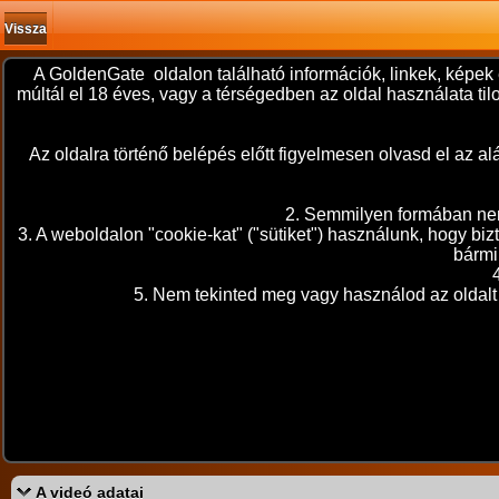
Vissza
A GoldenGate oldalon található információk, linkek, képek 
múltál el 18 éves, vagy a térségedben az oldal használata t
Az oldalra történő belépés előtt figyelmesen olvasd el az
2. Semmilyen formában nem 
3. A weboldalon "cookie-kat" ("sütiket") használunk, hogy bi
bármi
5. Nem tekinted meg vagy használod az oldalt 
A videó adatai