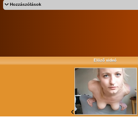
Hozzászólások
Az eddigi hozzászólások:
ghost67q
dani1026
VIP
Nem rossz, ügyesen csinálja!
Elöző videó
matus a bika
szuper, sportos csaj!
Luciano Leggio
jobb lett volna ha nem veszi le a felsőt!
‹
Don40
Ez faszi volt!
Törölt felhasználó (1294332)