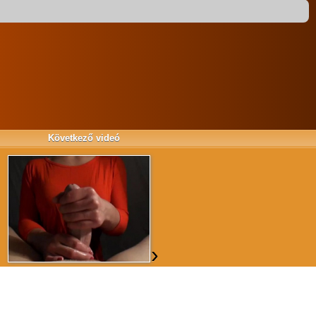
9
2020. 11. 28. szombat 17:00
#
8
2018. 12. 13. csütörtök 12:02
#
Következő videó
7
2018. 08. 04. szombat 10:58
#
6
2018. 08. 03. péntek 12:19
#
›
5
2018. 08. 01. szerda 17:32
#
4
2018. 08. 01. szerda 17:24
#