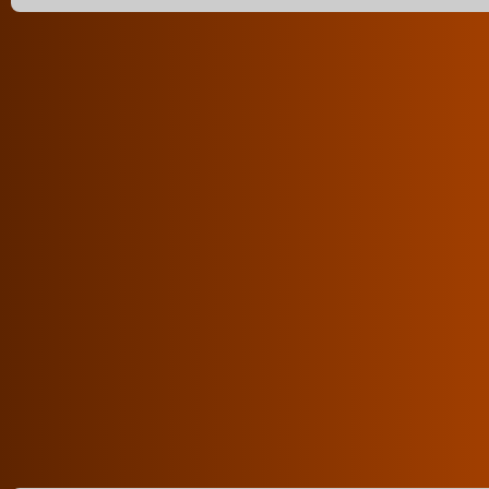
2:36 perc
2018. július 30. 21:30
atoy
"KÉZIMUNKÁZIK"
A videó kategóriái:
testre élvezés
orál
csak szopás
párok
hardcore
Értékeld a sorozatot:
4.61/5 (301db)