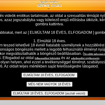
Egyéb videók /
SZŐKE CSAJ
és videók erotikus tartalmúak, az oldal a szexualitás témáját 
ilos, azaz jogszabályba vagy kötelező erejű előírásba ütközik,
gombra kattintva.
 alábbiakat, mert az [ ELMÚLTAM 18 ÉVES, ELFOGADOM ] gombra t
1. Elmúltál 18 éves.
teszed lehetővé 18 évnél fiatalabb személynek a hozzáférést j
ztonságos böngészés mellett a legjobb felhasználói élményt nyúj
kor megváltoztathatók a böngésző beállításaiban. (
További informác
4. Elfogadod az oldal
és az
.
felhasználási feltételeit
adatkezelési tájékoztatót
olyan helyen, ahol ezzel a tevékenységgel törvényt, szabályozá
6. Az oldalt teljes mértékben saját felelősségedre látogatod.