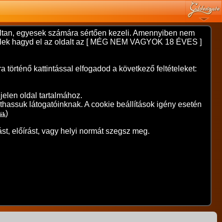
nyíltan, egyesek számára sértően kezeli. Amennyiben nem
 kérlek hagyd el az oldalt az [ MÉG NEM VAGYOK 18 ÉVES ]
örténő kattintással elfogadod a következő feltételeket:
elen oldal tartalmához.
thassuk látogatóinknak. A cookie beállítások igény esetén
)
iók
st, előírást, vagy helyi normát szegsz meg.