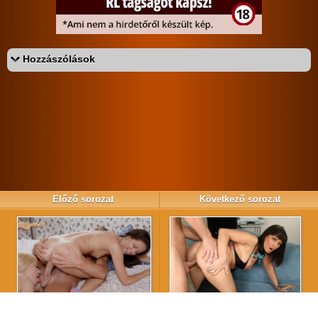
Hozzászólások
Az eddigi hozzászólások:
/ 1
«
‹
›
»
Előző sorozat
Következő sorozat
›
‹