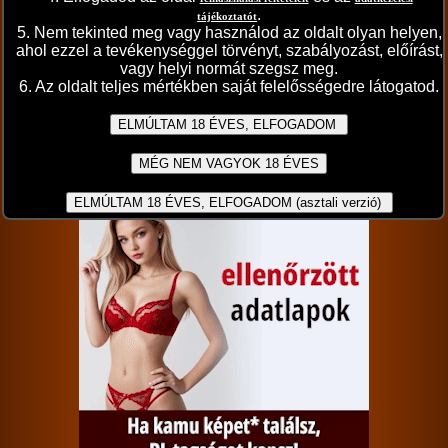
«
‹
›
»
/ 3
.
tájékoztatót
5. Nem tekinted meg vagy használod az oldalt olyan helyen,
ahol ezzel a tevékenységgel törvényt, szabályozást, előírást,
A sorozat adatai
vagy helyi normát szegsz meg.
2026. május 13.
6. Az oldalt teljes mértékben saját felelősségedre látogatod.
Szereplők
Sophie Moon
A sorozat kategóriái:
hardcore
fazon pina
orál
nyalás
párok
hármasban
kutya póz
misszionárius póz
lovagló pozíció
Értékeld a sorozatot:
5/5 (23db)