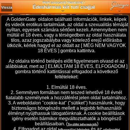
Profi sorozatok (Hardcore) /
Édeshármas két tuti csajjal
Vissza
A GoldenGate oldalon található információk, linkek, képek
és videók erotikus tartalmúak, az oldal a szexualitás témáját
nyíltan, egyesek számára sértően kezeli. Amennyiben nem
múltál el 18 éves, vagy a térségedben az oldal használata
tilos, azaz jogszabályba vagy kötelező erejű előírásba
ütközik, kérlek hagyd el az oldalt az [ MÉG NEM VAGYOK
18 ÉVES ] gombra kattintva.
Az oldalra történő belépés előtt figyelmesen olvasd el az
alábbiakat, mert az [ ELMÚLTAM 18 ÉVES, ELFOGADOM ]
gombra történő kattintással elfogadod a következő
feltételeket:
1. Elmúltál 18 éves.
2. Semmilyen formában nem teszed lehetővé 18 évnél
fiatalabb személynek a hozzáférést jelen oldal tartalmához.
3. A weboldalon "cookie-kat" ("sütiket") használunk, hogy
biztonságos böngészés mellett a legjobb felhasználói
élményt nyújthassuk látogatóinknak. A cookie beállítások
igény esetén bármikor megváltoztathatók a böngésző
beállításaiban. (
)
További információk
4. Elfogadod az oldal
és az
felhasználási feltételeit
adatkezelési